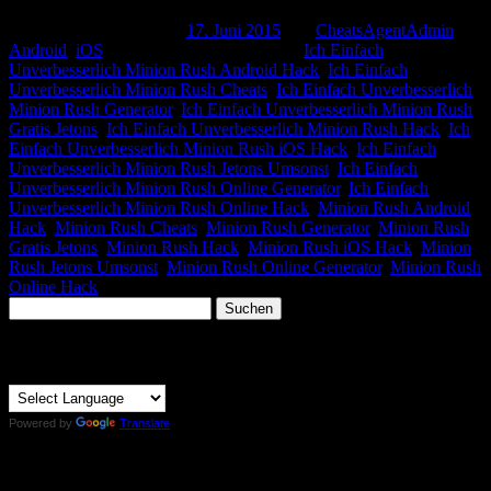
Dieser Beitrag wurde am
17. Juni 2015
von
CheatsAgentAdmin
in
Android
,
iOS
veröffentlicht. Schlagworte:
Ich Einfach
Unverbesserlich Minion Rush Android Hack
,
Ich Einfach
Unverbesserlich Minion Rush Cheats
,
Ich Einfach Unverbesserlich
Minion Rush Generator
,
Ich Einfach Unverbesserlich Minion Rush
Gratis Jetons
,
Ich Einfach Unverbesserlich Minion Rush Hack
,
Ich
Einfach Unverbesserlich Minion Rush iOS Hack
,
Ich Einfach
Unverbesserlich Minion Rush Jetons Umsonst
,
Ich Einfach
Unverbesserlich Minion Rush Online Generator
,
Ich Einfach
Unverbesserlich Minion Rush Online Hack
,
Minion Rush Android
Hack
,
Minion Rush Cheats
,
Minion Rush Generator
,
Minion Rush
Gratis Jetons
,
Minion Rush Hack
,
Minion Rush iOS Hack
,
Minion
Rush Jetons Umsonst
,
Minion Rush Online Generator
,
Minion Rush
Online Hack
.
Suchen
nach:
Translator:
Powered by
Translate
Top Beiträge