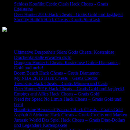
Schloss Konflikt Castle Clash Hack Cheats - Gratis
Edelsteine
Deer Hunter 2016 Hack Cheats - Gratis Gold und Jagdgeld
SimCity BuildIt Hack Cheats - Gratis SimCash
Neueste Beiträge
Ultimative Dragonheir Silent Gods Cheats: Kostenlose
Drachenkristalle erwarten dich!
Dungeon Hunter 6 Cheats: Kostenlose Grüne Diamanten,
Gold und mehr!
Boom Beach Hack Cheats – Gratis Diamanten
My NBA 2K16 Hack Cheats – Gratis Credits
Township Hack Cheats – Gratis Münzen und Cash
Deer Hunter 2016 Hack Cheats – Gratis Gold und Jagdgeld
Empires and Allies Hack Cheats – Gratis Gold
Need for Speed No Limits Hack Cheats – Gratis Gold und
Geld
Hearthstone Heroes of Warcraft Hack Cheats – Gratis Gold
Asphalt 8 Airborne Hack Cheats – Gratis Credits und Marken
Jurassic World Das Spiel Hack Cheats – Gratis Dino-Dollars
und Legendäre Kartenpakete