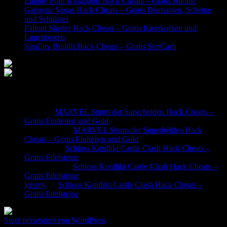
Empire Four Kingdoms Hack Cheats – Gratis Rubine
Gangstar Vegas Hack Cheats – Gratis Diamanten, Scheine
und Schlüssel
Fallout Shelter Hack Cheats – Gratis Kronkorken und
Lunchboxen
SimCity BuildIt Hack Cheats – Gratis SimCash
Neueste Kommentare
stefan
zu
MARVEL Sturm der Superhelden Hack Cheats –
Gratis Einheiten und Gold
NoahNudel
zu
MARVEL Sturm der Superhelden Hack
Cheats – Gratis Einheiten und Gold
Oguzhan
zu
Schloss Konflikt Castle Clash Hack Cheats –
Gratis Edelsteine
klaus meier
zu
Schloss Konflikt Castle Clash Hack Cheats –
Gratis Edelsteine
jeremy
zu
Schloss Konflikt Castle Clash Hack Cheats –
Gratis Edelsteine
Stolz präsentiert von WordPress