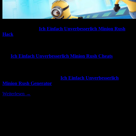
Hier findet ihr den
Ich Einfach Unverbesserlich Minion Rush
Hack
, welcher sich ganz leicht und völlig umsonst verwenden lässt.
Mit besagtem Hack lassen sich eine unendliche Anzahl an Jetons
zum Spiel hinzufügen, diese könnt ihr benutzen um andere
ressourcen wie Bananen oder auch neue Minions zu kaufen.
Die
Ich Einfach Unverbesserlich Minion Rush Cheats
werden
fast täglich aktualisiert um sicherzustellen, das er immer problemlos
funktioniert. Die Funktionsliste und die Schritt für Schritt Anleitung
befinden sich unter diesem Text und werden euch helfen zu
verstehen wie genau man den
Ich Einfach Unverbesserlich
Minion Rush Generator
verwendet.
Weiterlesen
→
Beliebte Suchbegriffe:
minion rush hack
minion rush cheats
minions rush hack
minion rush codes 2016