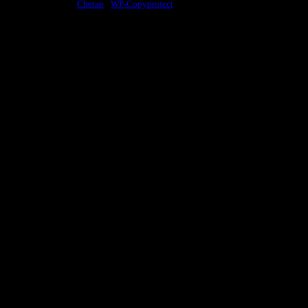
Copy Protected by
Chetan
's
WP-Copyprotect
.