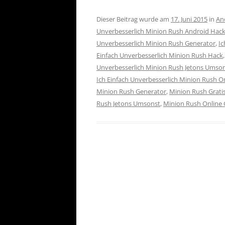
Dieser Beitrag wurde am
17. Juni 2015
in
An
Unverbesserlich Minion Rush Android Hac
Unverbesserlich Minion Rush Generator
,
Ic
Einfach Unverbesserlich Minion Rush Hack
Unverbesserlich Minion Rush Jetons Umso
Ich Einfach Unverbesserlich Minion Rush O
Minion Rush Generator
,
Minion Rush Gratis
Rush Jetons Umsonst
,
Minion Rush Online 