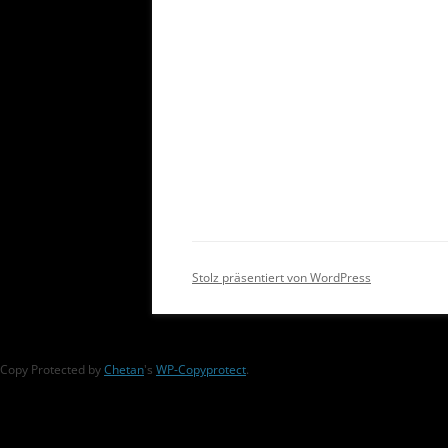
Stolz präsentiert von WordPress
Copy Protected by
Chetan
's
WP-Copyprotect
.