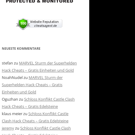
NEUESTE KOMMENTARE
stefan
zu
MARVEL Sturm der Superhelden
Hack Cheats – Gratis Einheiten und Gold
NoahNudel
zu
MARVEL Sturm der
Superhelden Hack Cheats – Gratis
Einheiten und Gold
Oguzhan
zu
Schloss Konflikt Castle Clash
Hack Cheats – Gratis Edelsteine
klaus meier
zu
Schloss Konflikt Castle
Clash Hack Cheats – Gratis Edelsteine
jeremy
zu
Schloss Konflikt Castle Clash