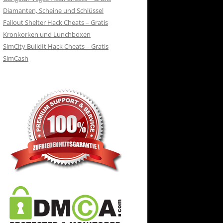
Diamanten, Scheine und Schlüssel
Fallout Shelter Hack Cheats – Gratis
Kronkorken und Lunchboxen
SimCity BuildIt Hack Cheats – Gratis
SimCash