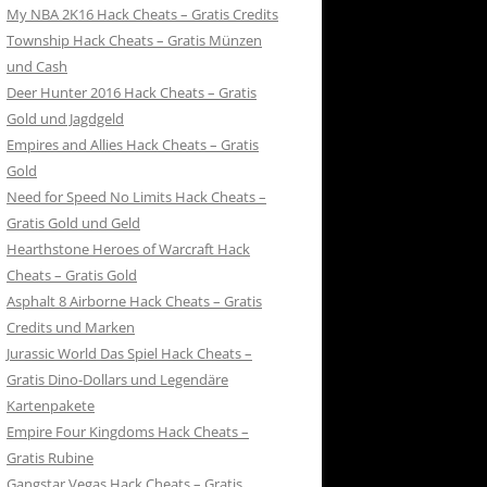
My NBA 2K16 Hack Cheats – Gratis Credits
Township Hack Cheats – Gratis Münzen
und Cash
Deer Hunter 2016 Hack Cheats – Gratis
Gold und Jagdgeld
Empires and Allies Hack Cheats – Gratis
Gold
Need for Speed No Limits Hack Cheats –
Gratis Gold und Geld
Hearthstone Heroes of Warcraft Hack
Cheats – Gratis Gold
Asphalt 8 Airborne Hack Cheats – Gratis
Credits und Marken
Jurassic World Das Spiel Hack Cheats –
Gratis Dino-Dollars und Legendäre
Kartenpakete
Empire Four Kingdoms Hack Cheats –
Gratis Rubine
Gangstar Vegas Hack Cheats – Gratis