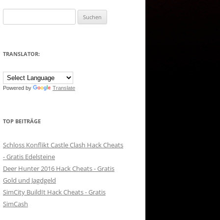
Suchen
nach:
TRANSLATOR:
Powered by
Translate
TOP BEITRÄGE
Schloss Konflikt Castle Clash Hack Cheats
- Gratis Edelsteine
Deer Hunter 2016 Hack Cheats - Gratis
Gold und Jagdgeld
SimCity BuildIt Hack Cheats - Gratis
SimCash