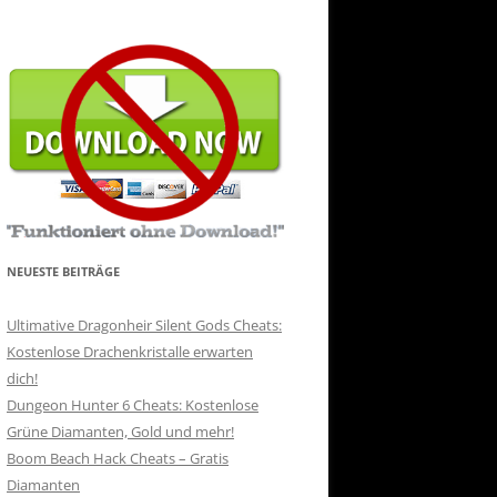
NEUESTE BEITRÄGE
Ultimative Dragonheir Silent Gods Cheats:
Kostenlose Drachenkristalle erwarten
dich!
Dungeon Hunter 6 Cheats: Kostenlose
Grüne Diamanten, Gold und mehr!
Boom Beach Hack Cheats – Gratis
Diamanten