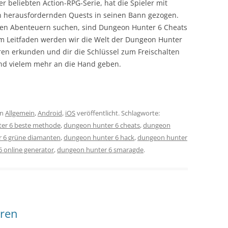
r beliebten Action-RPG-Serie, hat die Spieler mit
 herausfordernden Quests in seinen Bann gezogen.
 ihren Abenteuern suchen, sind Dungeon Hunter 6 Cheats
m Leitfaden werden wir die Welt der Dungeon Hunter
en erkunden und dir die Schlüssel zum Freischalten
d vielem mehr an die Hand geben.
in
Allgemein
,
Android
,
iOS
veröffentlicht. Schlagworte:
er 6 beste methode
,
dungeon hunter 6 cheats
,
dungeon
 6 grüne diamanten
,
dungeon hunter 6 hack
,
dungeon hunter
 online generator
,
dungeon hunter 6 smaragde
.
eren