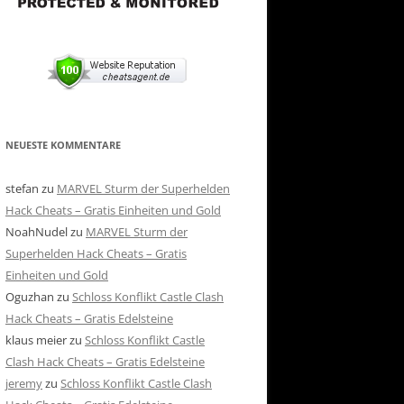
NEUESTE KOMMENTARE
stefan
zu
MARVEL Sturm der Superhelden
Hack Cheats – Gratis Einheiten und Gold
NoahNudel
zu
MARVEL Sturm der
Superhelden Hack Cheats – Gratis
Einheiten und Gold
Oguzhan
zu
Schloss Konflikt Castle Clash
Hack Cheats – Gratis Edelsteine
klaus meier
zu
Schloss Konflikt Castle
Clash Hack Cheats – Gratis Edelsteine
jeremy
zu
Schloss Konflikt Castle Clash