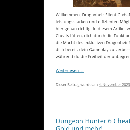
Willkommen, Dragonheir Silent Gods-
leistungsstarken und effizienten Mögli
hier genau richtig. In diesem Artikel
Cheats lüften, dich durch die Funktion
die Macht des exklusiven Dragonheir 
dich bereit, dein Gameplay zu verbes
während du die Freiheit der unbegren
Weiterlesen
→
Dieser Beitrag wurde am
4. November 2023
Dungeon Hunter 6 Cheat
Gold und mehr!