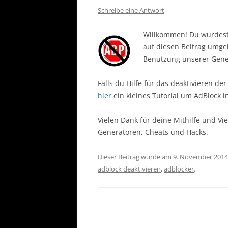
Schreibe eine Antwort
Willkommen! Du wurdest 
auf diesen Beitrag umgel
Benutzung unserer Gener
Falls du Hilfe für das deaktivieren de
hier
ein kleines Tutorial um AdBlock i
Vielen Dank für deine Mithilfe und V
Generatoren, Cheats und Hacks.
Dieser Beitrag wurde am
9. November 2014
adblock deaktivieren
,
adblocker
.