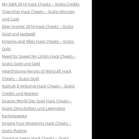
My NBA 2K16 Hack Cheats – Gratis Credits
Township Hack Cheats – Gratis Münzen
und Cash
Deer Hunter 2016 Hack Cheats – Gratis
Gold und Jagdgeld
Empires and Allies Hack Cheats – Gratis
Gold
Need for Speed No Limits Hack Cheats –
Gratis Gold und Geld
Hearthstone Heroes of Warcraft Hack
Cheats – Gratis Gold
Asphalt 8 Airborne Hack Cheats – Gratis
Credits und Marken
Jurassic World Das Spiel Hack Cheats –
Gratis Dino-Dollars und Legendäre
Kartenpakete
Empire Four Kingdoms Hack Cheats –
Gratis Rubine
Gangstar Vegas Hack Cheats – Gratis