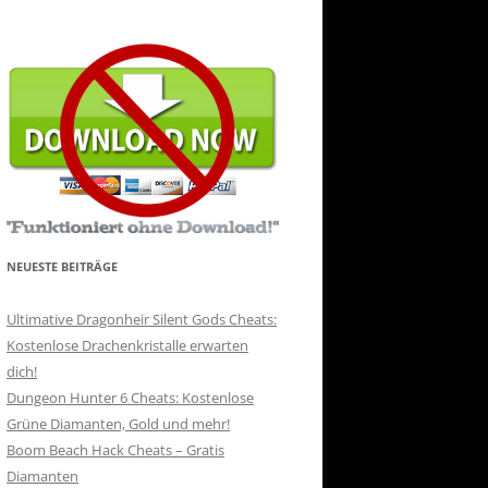
NEUESTE BEITRÄGE
Ultimative Dragonheir Silent Gods Cheats:
Kostenlose Drachenkristalle erwarten
dich!
Dungeon Hunter 6 Cheats: Kostenlose
Grüne Diamanten, Gold und mehr!
Boom Beach Hack Cheats – Gratis
Diamanten