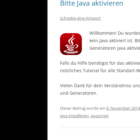
Bitte Java aktivieren
Schreibe eine Antwort
Willkommen! Du wurdest
kein Java aktiviert ist.
Generatoren Java aktivi
Falls du Hilfe benötigst für das aktivi
nützliches Tutorial für alle Standart
Vielen Dank für dein Verständniss un
und Generatoren.
Dieser Beitrag wurde am
9. November 2014
java installieren
,
javascript
.