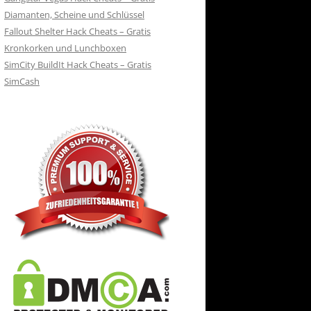
Diamanten, Scheine und Schlüssel
Fallout Shelter Hack Cheats – Gratis
Kronkorken und Lunchboxen
SimCity BuildIt Hack Cheats – Gratis
SimCash