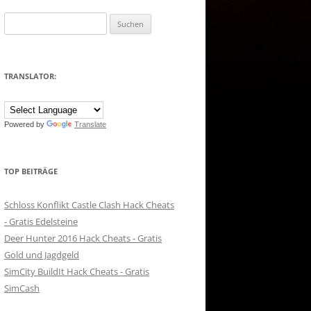
Suchen
nach:
TRANSLATOR:
Powered by
Translate
TOP BEITRÄGE
Schloss Konflikt Castle Clash Hack Cheats
- Gratis Edelsteine
Deer Hunter 2016 Hack Cheats - Gratis
Gold und Jagdgeld
SimCity BuildIt Hack Cheats - Gratis
SimCash