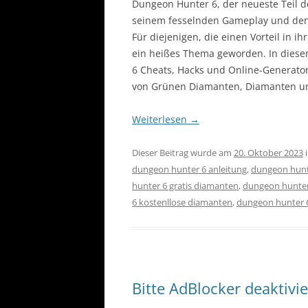
Dungeon Hunter 6, der neueste Teil de
seinem fesselnden Gameplay und den
Für diejenigen, die einen Vorteil in
ein heißes Thema geworden. In diese
6 Cheats, Hacks und Online-Generator
von Grünen Diamanten, Diamanten un
Weiterlesen
→
Dieser Beitrag wurde am
20. Oktober 2023
dungeon hunter 6 anleitung
,
dungeon hunt
hunter 6 gratis diamanten
,
dungeon hunter
6 kostenllose diamanten
,
dungeon hunter 6
Bitte AdBlocker deaktivi