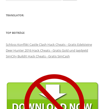
nach:
TRANSLATOR:
TOP BEITRÄGE
Schloss Konflikt Castle Clash Hack Cheats - Gratis Edelsteine
Deer Hunter 2016 Hack Cheats - Gratis Gold und Jagdgeld
SimCity BuildIt Hack Cheats - Gratis SimCash