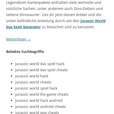
Legendären Kartenpakete enthalten viele wertvolle und
nützliche Sachen, unter anderem auch Dino-Dollars und
seltene Dinosaurier. Lies dir jetzt diesen Artikel und die
unten befindliche Anleitung durch um den
Jurassic World
Das Spiel Generator
zu besuchen und zu benutzen.
Weiterlesen
→
Beliebte Suchbegriffe:
jurassic world das spiel hack
jurassic world das spiel cheats
jurassic world hack
jurassic world cheats
jurassic world spiel hack
jurassic world the game cheats
jurassic world hack android
jurassic world android cheats
jurassic world app cheats