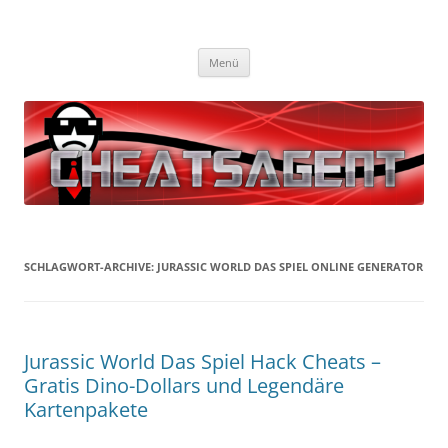
Cheatsagent
Die besten gratis Cheats und Hacks!
Zum
Menü
Inhalt
springen
SCHLAGWORT-ARCHIVE:
JURASSIC WORLD DAS SPIEL ONLINE GENERATOR
Jurassic World Das Spiel Hack Cheats –
Gratis Dino-Dollars und Legendäre
Kartenpakete