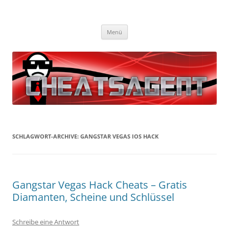
Cheatsagent
Die besten gratis Cheats und Hacks!
Zum
Menü
Inhalt
springen
SCHLAGWORT-ARCHIVE:
GANGSTAR VEGAS IOS HACK
Gangstar Vegas Hack Cheats – Gratis
Diamanten, Scheine und Schlüssel
Schreibe eine Antwort