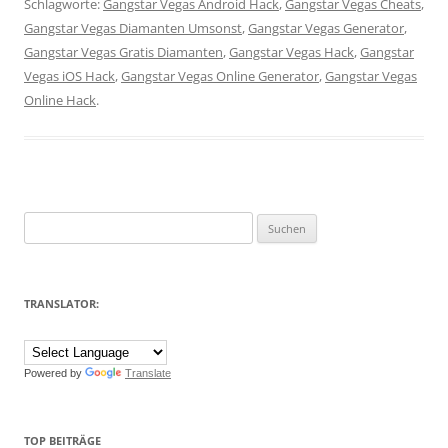
Schlagworte:
Gangstar Vegas Android Hack
,
Gangstar Vegas Cheats
,
Gangstar Vegas Diamanten Umsonst
,
Gangstar Vegas Generator
,
Gangstar Vegas Gratis Diamanten
,
Gangstar Vegas Hack
,
Gangstar
Vegas iOS Hack
,
Gangstar Vegas Online Generator
,
Gangstar Vegas
Online Hack
.
Suchen
nach:
TRANSLATOR:
Powered by
Translate
TOP BEITRÄGE