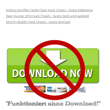
Schloss Konflikt Castle Clash Hack Cheats - Gratis Edelsteine
Deer Hunter 2016 Hack Cheats - Gratis Gold und Jagdgeld
SimCity BuildIt Hack Cheats - Gratis SimCash