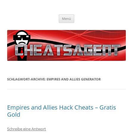
Cheatsagent
Die besten gratis Cheats und Hacks!
Zum
Menü
Inhalt
springen
SCHLAGWORT-ARCHIVE:
EMPIRES AND ALLIES GENERATOR
Empires and Allies Hack Cheats – Gratis
Gold
Schreibe eine Antwort