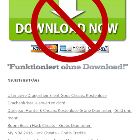
NEUESTE BEITRÄGE
Ultimative Dragonheir Silent Gods Cheats: Kostenlose
Drachenkristalle erwarten dich!
Dungeon Hunter 6 Cheats: Kostenlose Grüne Diamanten, Gold und
mehr!
Boom Beach Hack Cheats – Gratis Diamanten
My NBA 2K16 Hack Cheats – Gratis Credits