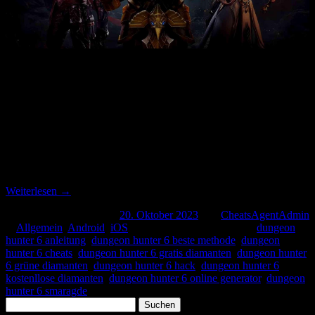
Dungeon Hunter 6, der neueste Teil der beliebten Action-RPG-
Serie, hat die Spieler mit seinem fesselnden Gameplay und den
herausfordernden Quests in seinen Bann gezogen. Für diejenigen,
die einen Vorteil in ihren Abenteuern suchen, sind Dungeon Hunter
6 Cheats ein heißes Thema geworden. In diesem Leitfaden werden
wir die Welt der Dungeon Hunter 6 Cheats, Hacks und Online-
Generatoren erkunden und dir die Schlüssel zum Freischalten von
Grünen Diamanten, Diamanten und vielem mehr an die Hand
geben.
Weiterlesen
→
Dieser Beitrag wurde am
20. Oktober 2023
von
CheatsAgentAdmin
in
Allgemein
,
Android
,
iOS
veröffentlicht. Schlagworte:
dungeon
hunter 6 anleitung
,
dungeon hunter 6 beste methode
,
dungeon
hunter 6 cheats
,
dungeon hunter 6 gratis diamanten
,
dungeon hunter
6 grüne diamanten
,
dungeon hunter 6 hack
,
dungeon hunter 6
kostenllose diamanten
,
dungeon hunter 6 online generator
,
dungeon
hunter 6 smaragde
.
Suchen