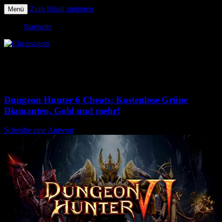
Zum Inhalt springen
Menü
Die besten gratis Cheats und Hacks!
Cheatsagent
Startseite
Schlagwort-Archive:
dungeon hunter 6
gratis diamanten
Dungeon Hunter 6 Cheats: Kostenlose Grüne
Diamanten, Gold und mehr!
Schreibe eine Antwort