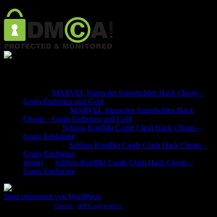
Neueste Kommentare
stefan
zu
MARVEL Sturm der Superhelden Hack Cheats –
Gratis Einheiten und Gold
NoahNudel
zu
MARVEL Sturm der Superhelden Hack
Cheats – Gratis Einheiten und Gold
Oguzhan
zu
Schloss Konflikt Castle Clash Hack Cheats –
Gratis Edelsteine
klaus meier
zu
Schloss Konflikt Castle Clash Hack Cheats –
Gratis Edelsteine
jeremy
zu
Schloss Konflikt Castle Clash Hack Cheats –
Gratis Edelsteine
Stolz präsentiert von WordPress
Copy Protected by
Chetan
's
WP-Copyprotect
.