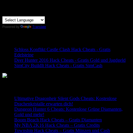
nach:
Translator:
Powered by
Translate
Top Beiträge
Schloss Konflikt Castle Clash Hack Cheats - Gratis
Edelsteine
Deer Hunter 2016 Hack Cheats - Gratis Gold und Jagdgeld
SimCity BuildIt Hack Cheats - Gratis SimCash
Neueste Beiträge
Ultimative Dragonheir Silent Gods Cheats: Kostenlose
Drachenkristalle erwarten dich!
Dungeon Hunter 6 Cheats: Kostenlose Grüne Diamanten,
Gold und mehr!
Boom Beach Hack Cheats – Gratis Diamanten
My NBA 2K16 Hack Cheats – Gratis Credits
Township Hack Cheats – Gratis Münzen und Cash