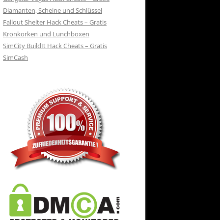
Diamanten, Scheine und Schlüssel
Fallout Shelter Hack Cheats – Gratis
Kronkorken und Lunchboxen
SimCity BuildIt Hack Cheats – Gratis
SimCash