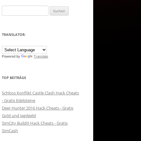
Suchen
nach:
TRANSLATOR:
Powered by
Translate
TOP BEITRÄGE
Schloss Konflikt Castle Clash Hack Cheats
- Gratis Edelsteine
Deer Hunter 2016 Hack Cheats - Gratis
Gold und Jagdgeld
SimCity BuildIt Hack Cheats - Gratis
SimCash