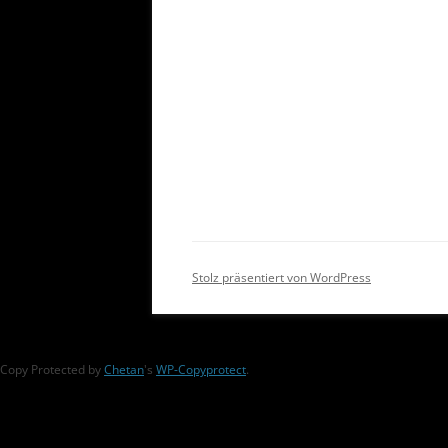
Stolz präsentiert von WordPress
Copy Protected by
Chetan
's
WP-Copyprotect
.