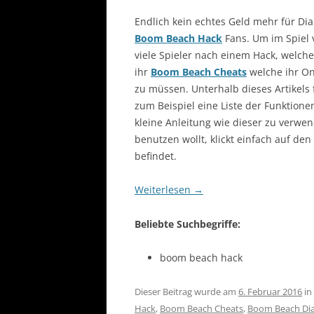
Endlich kein echtes Geld mehr für Di
Boom Beach Hack
Fans. Um im Spiel
viele Spieler nach einem Hack, welch
ihr
Boom Beach Cheats
welche ihr O
zu müssen. Unterhalb dieses Artikels 
zum Beispiel eine Liste der Funktione
kleine Anleitung wie dieser zu verwe
benutzen wollt, klickt einfach auf den
befindet.
Weiterlesen
→
Beliebte Suchbegriffe:
boom beach hack
Dieser Beitrag wurde am
6. Februar 2016
in
Hack
,
Boom Beach Cheats
,
Boom Beach Di