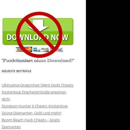
NEUESTE BEITRÄGE
Ultimative Dragonheir Silent Gods Cheats:
Kostenlose Drachenkristalle erwarten
dich!
Dungeon Hunter 6 Cheats: Kostenlose
Grüne Diamanten, Gold und mehr!
Boom Beach Hack Cheats – Gratis
Diamanten