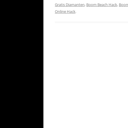
Gratis Diamanten
,
Boom Beach Hack
,
Boom
Online Hack
.