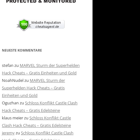
NEUESTE KOMMENTARE
stefan
zu
MARVEL Sturm der Superhelden
Hack Cheats – Gratis Einheiten und Gold
NoahNudel
zu
MARVEL Sturm der
Superhelden Hack Cheats – Gratis
Einheiten und Gold
Oguzhan
zu
Schloss Konflikt Castle Clash
Hack Cheats – Gratis Edelsteine
klaus meier
zu
Schloss Konflikt Castle
Clash Hack Cheats – Gratis Edelsteine
jeremy
zu
Schloss Konflikt Castle Clash