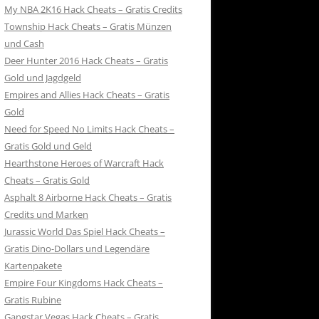
My NBA 2K16 Hack Cheats – Gratis Credits
Township Hack Cheats – Gratis Münzen
und Cash
Deer Hunter 2016 Hack Cheats – Gratis
Gold und Jagdgeld
Empires and Allies Hack Cheats – Gratis
Gold
Need for Speed No Limits Hack Cheats –
Gratis Gold und Geld
Hearthstone Heroes of Warcraft Hack
Cheats – Gratis Gold
Asphalt 8 Airborne Hack Cheats – Gratis
Credits und Marken
Jurassic World Das Spiel Hack Cheats –
Gratis Dino-Dollars und Legendäre
Kartenpakete
Empire Four Kingdoms Hack Cheats –
Gratis Rubine
Gangstar Vegas Hack Cheats – Gratis