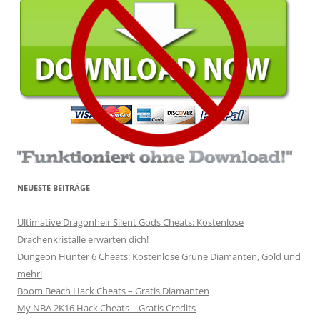
NEUESTE BEITRÄGE
Ultimative Dragonheir Silent Gods Cheats: Kostenlose
Drachenkristalle erwarten dich!
Dungeon Hunter 6 Cheats: Kostenlose Grüne Diamanten, Gold und
mehr!
Boom Beach Hack Cheats – Gratis Diamanten
My NBA 2K16 Hack Cheats – Gratis Credits