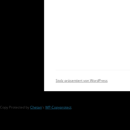
Stolz präsentiert von WordPress
Copy Protected by
Chetan
's
WP-Copyprotect
.