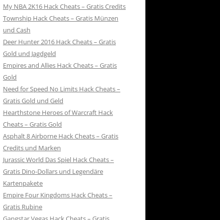
My NBA 2K16 Hack Cheats – Gratis Credits
Township Hack Cheats – Gratis Münzen
und Cash
Deer Hunter 2016 Hack Cheats – Gratis
Gold und Jagdgeld
Empires and Allies Hack Cheats – Gratis
Gold
Need for Speed No Limits Hack Cheats –
Gratis Gold und Geld
Hearthstone Heroes of Warcraft Hack
Cheats – Gratis Gold
Asphalt 8 Airborne Hack Cheats – Gratis
Credits und Marken
Jurassic World Das Spiel Hack Cheats –
Gratis Dino-Dollars und Legendäre
Kartenpakete
Empire Four Kingdoms Hack Cheats –
Gratis Rubine
Gangstar Vegas Hack Cheats – Gratis