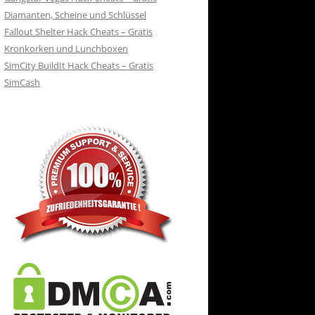
Diamanten, Scheine und Schlüssel
Fallout Shelter Hack Cheats – Gratis
Kronkorken und Lunchboxen
SimCity BuildIt Hack Cheats – Gratis
SimCash