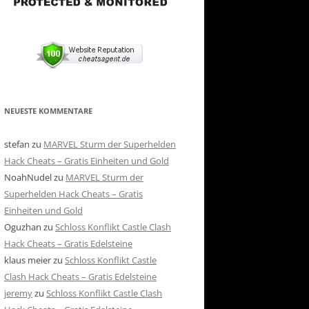
NEUESTE KOMMENTARE
stefan
zu
MARVEL Sturm der Superhelden
Hack Cheats – Gratis Einheiten und Gold
NoahNudel
zu
MARVEL Sturm der
Superhelden Hack Cheats – Gratis
Einheiten und Gold
Oguzhan
zu
Schloss Konflikt Castle Clash
Hack Cheats – Gratis Edelsteine
klaus meier
zu
Schloss Konflikt Castle
Clash Hack Cheats – Gratis Edelsteine
jeremy
zu
Schloss Konflikt Castle Clash