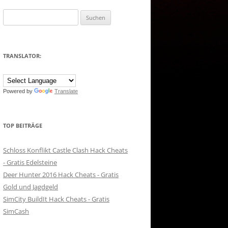
Suchen
nach:
TRANSLATOR:
Powered by
Translate
TOP BEITRÄGE
Schloss Konflikt Castle Clash Hack Cheats
- Gratis Edelsteine
Deer Hunter 2016 Hack Cheats - Gratis
Gold und Jagdgeld
SimCity BuildIt Hack Cheats - Gratis
SimCash