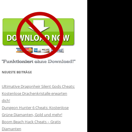
NEUESTE BEITRÄGE
Ultimative Dragonheir Silent Gods Cheats:
Kostenlose Drachenkristalle erwarten
dich!
Dungeon Hunter 6 Cheats: Kostenlose
Grüne Diamanten, Gold und mehr!
Boom Beach Hack Cheats – Gratis
Diamanten