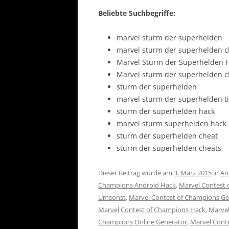
Beliebte Suchbegriffe:
marvel sturm der superhelden
marvel sturm der superhelden c
Marvel Sturm der Superhelden 
Marvel sturm der superhelden c
sturm der superhelden
marvel sturm der superhelden t
sturm der superhelden hack
marvel sturm superhelden hack
sturm der superhelden cheat
sturm der superhelden cheats
Dieser Beitrag wurde am
3. März 2015
in
An
Champions Android Hack
,
Marvel Contest 
Umsonst
,
Marvel Contest of Champions Ge
Marvel Contest of Champions Hack
,
Marvel
Champions Online Generator
,
Marvel Cont