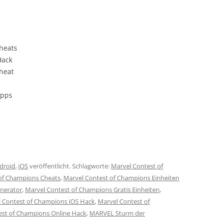
heats
Hack
heat
ipps
droid
,
iOS
veröffentlicht. Schlagworte:
Marvel Contest of
of Champions Cheats
,
Marvel Contest of Champions Einheiten
nerator
,
Marvel Contest of Champions Gratis Einheiten
,
 Contest of Champions iOS Hack
,
Marvel Contest of
est of Champions Online Hack
,
MARVEL Sturm der