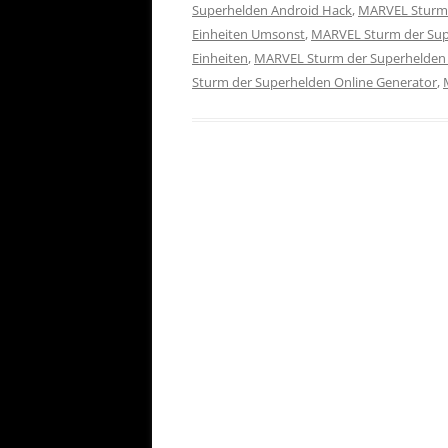
Superhelden Android Hack
,
MARVEL Sturm 
Einheiten Umsonst
,
MARVEL Sturm der Sup
Einheiten
,
MARVEL Sturm der Superhelden
Sturm der Superhelden Online Generator
,