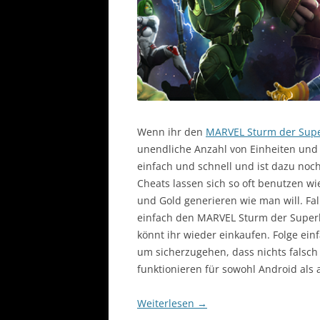
Wenn ihr den
MARVEL Sturm der Sup
unendliche Anzahl von Einheiten und
einfach und schnell und ist dazu noc
Cheats lassen sich so oft benutzen wie
und Gold generieren wie man will. Fal
einfach den MARVEL Sturm der Super
könnt ihr wieder einkaufen. Folge ein
um sicherzugehen, dass nichts falsch 
funktionieren für sowohl Android als 
Weiterlesen
→