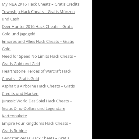
My NBA 2K16 Hack Cheats – Gratis Credits
Township Hack Cheats – Gratis Münzen
und Cash
Deer Hunter 2016 Hack Cheats – Gratis
Gold und Jagdgeld
Empires and Allies Hack Cheats – Gratis
Gold
Need for Speed No Limits Hack Cheats –
Gratis Gold und Geld
Hearthstone Heroes of Warcraft Hack
Cheats – Gratis Gold
Asphalt 8 Airborne Hack Cheats – Gratis
Credits und Marken
Jurassic World Das Spiel Hack Cheats –
Gratis Dino-Dollars und Legendäre
Kartenpakete
Empire Four Kingdoms Hack Cheats –
Gratis Rubine
Gangstar Vegas Hack Cheats – Gratis