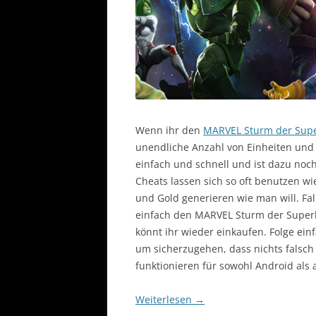
Wenn ihr den
MARVEL Sturm der Sup
unendliche Anzahl von Einheiten und
einfach und schnell und ist dazu noc
Cheats lassen sich so oft benutzen wie
und Gold generieren wie man will. Fal
einfach den MARVEL Sturm der Super
könnt ihr wieder einkaufen. Folge ein
um sicherzugehen, dass nichts falsch 
funktionieren für sowohl Android als 
Weiterlesen
→