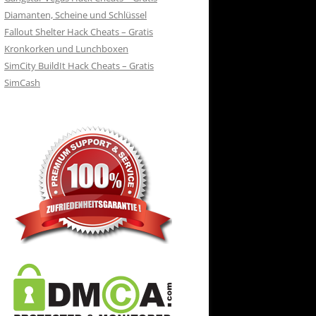
Diamanten, Scheine und Schlüssel
Fallout Shelter Hack Cheats – Gratis
Kronkorken und Lunchboxen
SimCity BuildIt Hack Cheats – Gratis
SimCash