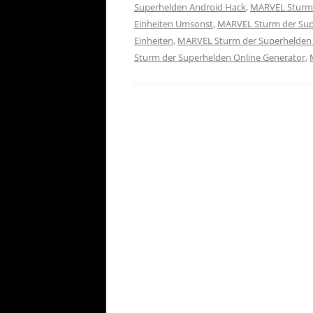
Superhelden Android Hack
,
MARVEL Sturm 
Einheiten Umsonst
,
MARVEL Sturm der Sup
Einheiten
,
MARVEL Sturm der Superhelden
Sturm der Superhelden Online Generator
,