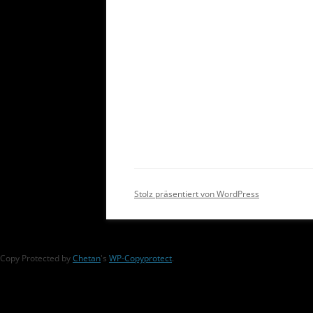
Stolz präsentiert von WordPress
Copy Protected by
Chetan
's
WP-Copyprotect
.