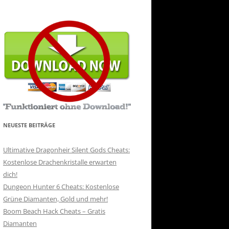
NEUESTE BEITRÄGE
Ultimative Dragonheir Silent Gods Cheats:
Kostenlose Drachenkristalle erwarten
dich!
Dungeon Hunter 6 Cheats: Kostenlose
Grüne Diamanten, Gold und mehr!
Boom Beach Hack Cheats – Gratis
Diamanten