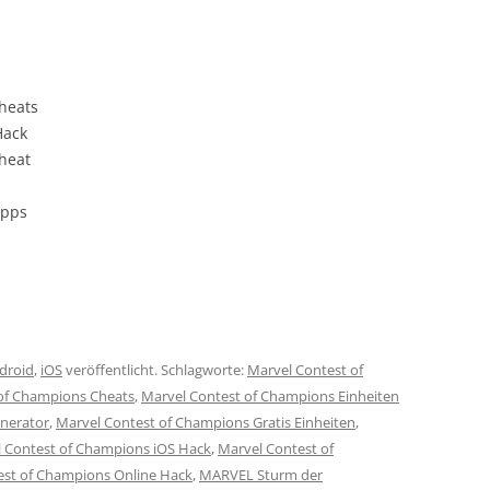
heats
Hack
heat
ipps
droid
,
iOS
veröffentlicht. Schlagworte:
Marvel Contest of
of Champions Cheats
,
Marvel Contest of Champions Einheiten
nerator
,
Marvel Contest of Champions Gratis Einheiten
,
 Contest of Champions iOS Hack
,
Marvel Contest of
est of Champions Online Hack
,
MARVEL Sturm der