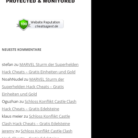
NEUESTE KOMMENTARE
stefan
zu
MARVEL Sturm der Superhelden
Hack Cheats – Gratis Einheiten und Gold
NoahNudel
zu
MARVEL Sturm der
Superhelden Hack Cheats – Gratis
Einheiten und Gold
Oguzhan
zu
Schloss Konflikt Castle Clash
Hack Cheats – Gratis Edelsteine
klaus meier
zu
Schloss Konflikt Castle
Clash Hack Cheats – Gratis Edelsteine
jeremy
zu
Schloss Konflikt Castle Clash