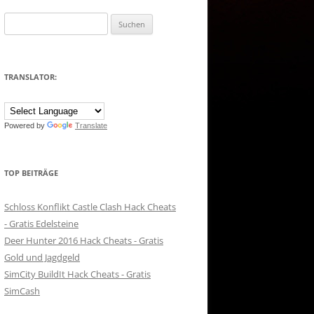
Suchen
nach:
TRANSLATOR:
Powered by
Translate
TOP BEITRÄGE
Schloss Konflikt Castle Clash Hack Cheats
- Gratis Edelsteine
Deer Hunter 2016 Hack Cheats - Gratis
Gold und Jagdgeld
SimCity BuildIt Hack Cheats - Gratis
SimCash