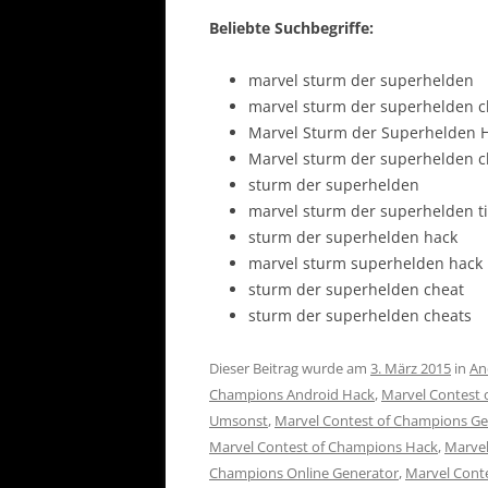
Beliebte Suchbegriffe:
marvel sturm der superhelden
marvel sturm der superhelden c
Marvel Sturm der Superhelden 
Marvel sturm der superhelden c
sturm der superhelden
marvel sturm der superhelden t
sturm der superhelden hack
marvel sturm superhelden hack
sturm der superhelden cheat
sturm der superhelden cheats
Dieser Beitrag wurde am
3. März 2015
in
An
Champions Android Hack
,
Marvel Contest 
Umsonst
,
Marvel Contest of Champions Ge
Marvel Contest of Champions Hack
,
Marvel
Champions Online Generator
,
Marvel Cont